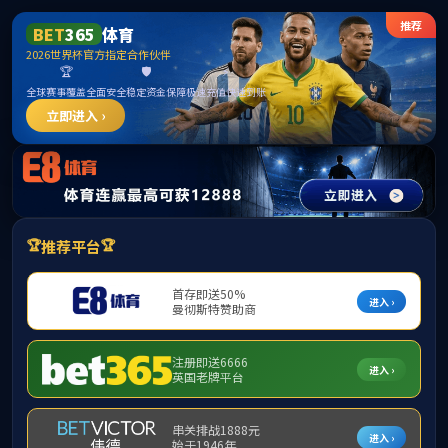
明升MS88-M88体育
学校主页
首页
中心概况
智慧校园
用户指南
最新消息
·
明胜m8
图片新闻
当前位置：
首页
>>
信
党的十八大
建设数字中国、
1
2
3